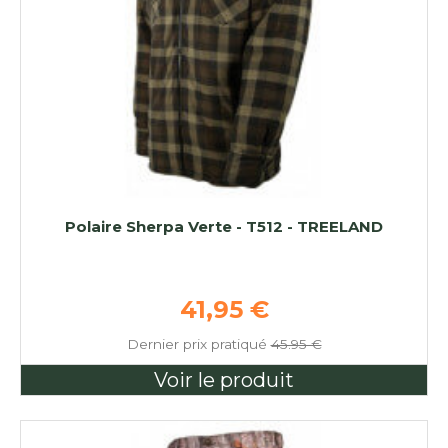
Polaire Sherpa Verte - T512 - TREELAND
Prix de base
41,95 €
Dernier prix pratiqué
45.95 €
Voir le produit