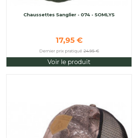
Chaussettes Sanglier - 074 - SOMLYS
Prix de base
17,95 €
Dernier prix pratiqué
24.95 €
Voir le produit