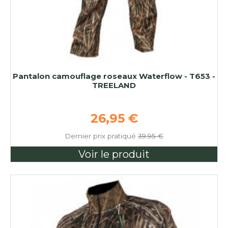
Pantalon camouflage roseaux Waterflow - T653 -
TREELAND
Prix de base
26,95 €
Dernier prix pratiqué
39.95 €
Voir le produit