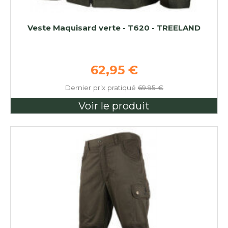
Veste Maquisard verte - T620 - TREELAND
Prix de base
62,95 €
Dernier prix pratiqué
69.95 €
Voir le produit