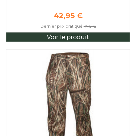
Prix de base
42,95 €
Dernier prix pratiqué
47.5 €
Voir le produit