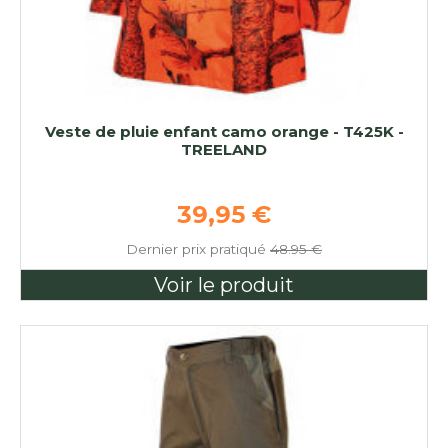
Veste de pluie enfant camo orange - T425K -
TREELAND
Prix de base
39,95 €
Dernier prix pratiqué
48.95 €
Voir le produit