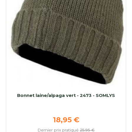
Bonnet laine/alpaga vert - 2473 - SOMLYS
Prix de base
18,95 €
Dernier prix pratiqué
25.95 €