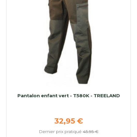
Pantalon enfant vert - T580K - TREELAND
Prix de base
32,95 €
Dernier prix pratiqué
45.95 €