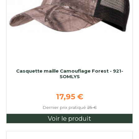
Casquette maille Camouflage Forest - 921-
SOMLYS
Prix de base
17,95 €
Dernier prix pratiqué
25 €
Voir le produit