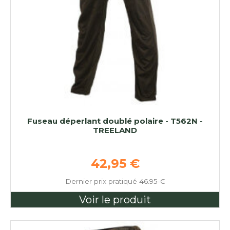
Fuseau déperlant doublé polaire - T562N -
TREELAND
Prix de base
42,95 €
Dernier prix pratiqué
46.95 €
Voir le produit