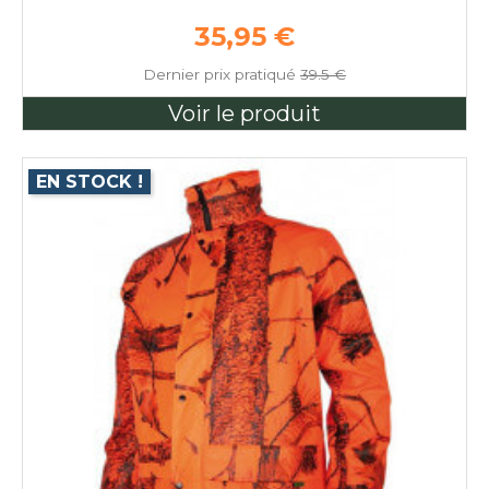
Prix de base
35,95 €
Dernier prix pratiqué
39.5 €
Voir le produit
EN STOCK !