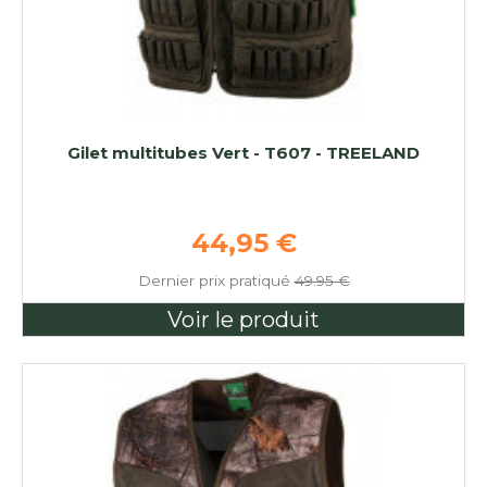
Gilet multitubes Vert - T607 - TREELAND
Prix de base
44,95 €
Dernier prix pratiqué
49.95 €
Voir le produit