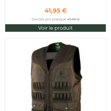
Prix de base
41,95 €
Dernier prix pratiqué
45.95 €
Voir le produit