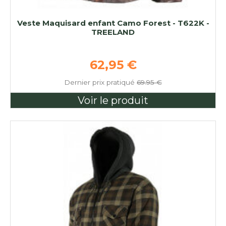
Veste Maquisard enfant Camo Forest - T622K -
TREELAND
Prix de base
62,95 €
Dernier prix pratiqué
69.95 €
Voir le produit