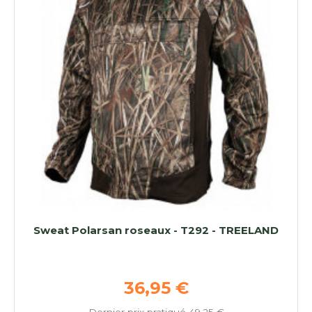
Sweat Polarsan roseaux - T292 - TREELAND
Prix de base
36,95 €