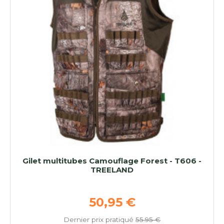
Gilet multitubes Camouflage Forest - T606 -
TREELAND
Prix de base
50,95 €
Dernier prix pratiqué
55.95 €