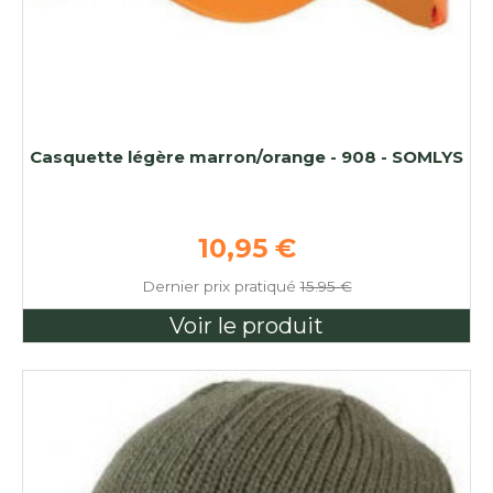
Casquette légère marron/orange - 908 - SOMLYS
Prix de base
10,95 €
Dernier prix pratiqué
15.95 €
Voir le produit