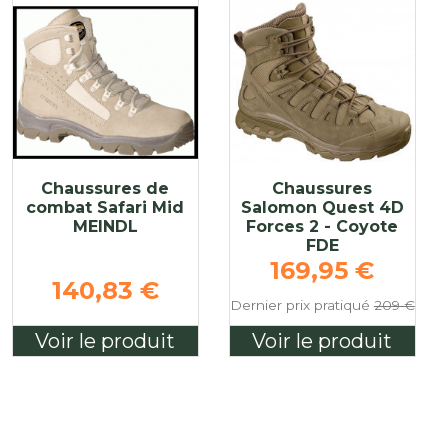
Chaussures de
Chaussures
combat Safari Mid
Salomon Quest 4D
MEINDL
Forces 2 - Coyote
FDE
Prix de base
169,95 €
140,83 €
Dernier prix pratiqué
209 €
Voir le produit
Voir le produit