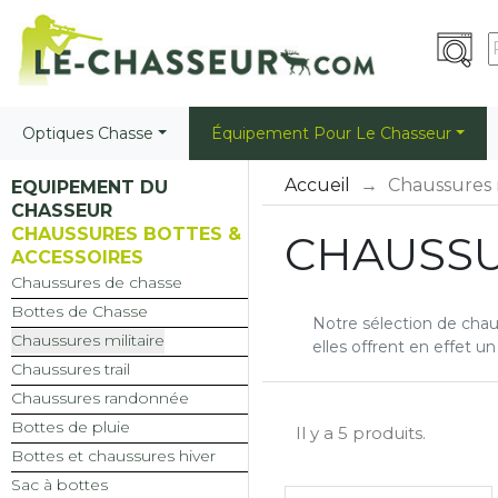
Optiques Chasse
Équipement Pour Le Chasseur
Accueil
Chaussures m
EQUIPEMENT DU
CHASSEUR
CHAUSSURES BOTTES &
CHAUSSU
ACCESSOIRES
Chaussures de chasse
Bottes de Chasse
Notre sélection de chauss
Chaussures militaire
elles offrent en effet 
Chaussures trail
Chaussures randonnée
Bottes de pluie
Il y a 5 produits.
Bottes et chaussures hiver
Sac à bottes