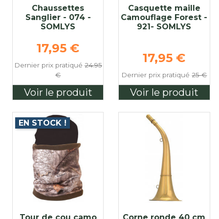
Chaussettes
Casquette maille
Sanglier - 074 -
Camouflage Forest -
SOMLYS
921- SOMLYS
Prix de base
17,95 €
e
Prix de bas
17,95 €
Dernier prix pratiqué
24.95
€
Dernier prix pratiqué
25 €
Voir le produit
Voir le produit
EN STOCK !
Tour de cou camo
Corne ronde 40 cm