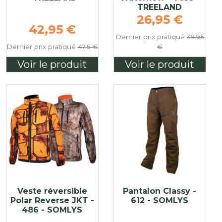
TREELAND
Prix de base
26,95 €
Prix de base
42,95 €
Dernier prix pratiqué
39.95
Dernier prix pratiqué
47.5 €
€
Voir le produit
Voir le produit
Veste réversible
Pantalon Classy -
Polar Reverse JKT -
612 - SOMLYS
486 - SOMLYS