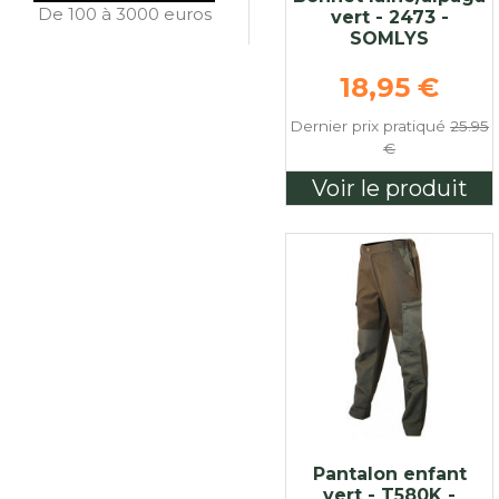
De 100 à 3000 euros
vert - 2473 -
SOMLYS
Prix de ba
18,95 €
Dernier prix pratiqué
25.95
€
Voir le produit
Pantalon enfant
vert - T580K -