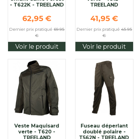
- T622K - TREELAND
TREELAND
e
Prix de base
Prix de bas
62,95 €
41,95 €
Dernier prix pratiqué
69.95
Dernier prix pratiqué
45.95
€
€
Voir le produit
Voir le produit
Veste Maquisard
Fuseau déperlant
verte - T620 -
doublé polaire -
TREELAND
T562N - TREELAND