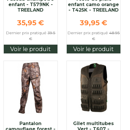
enfant - T579NK -
enfant camo orange
TREELAND
- T425K - TREELAND
Prix de base
Prix de base
35,95 €
39,95 €
Dernier prix pratiqué
39.5
Dernier prix pratiqué
48.95
€
€
Voir le produit
Voir le produit
Pantalon
Gilet multitubes
camouflage forest -
Vert - T607 -