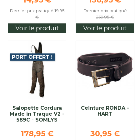
Dernier prix pratiqué
19.95
Dernier prix pratiqué
€
239.95 €
Voir le produit
Voir le produit
PORT OFFERT !
Salopette Cordura
Ceinture RONDA -
Made in Traque V2 -
HART
589C - SOMLYS
se
Prix de base
Prix de base
178,95 €
30,95 €