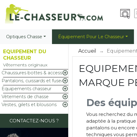
Optiques Chasse
Équipement Pour Le Chasseur
Accueil
Equipement
EQUIPEMENT DU
CHASSEUR
Vêtements originaux
EQUIPEMEN

Chaussures bottes & accessoires
MARQUE P

Pantalons, cuissards et fuseaux

Equipements chasseur

Vêtements de chasse
Des équip

Vestes, gilets et blousons
Vous recherchez du ma
CONTACTEZ-NOUS ?
adaptée à la pratique
pantalons ou encore d
techniques vous perme