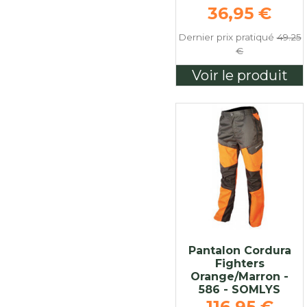
Prix de bas
36,95 €
Dernier prix pratiqué
49.25
€
Voir le produit
Pantalon Cordura
Fighters
Orange/Marron -
586 - SOMLYS
Prix de bas
116,95 €