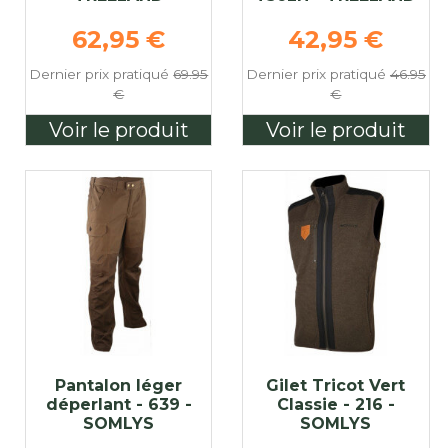
e
Prix de base
Prix de base
62,95 €
42,95 €
Dernier prix pratiqué
69.95
Dernier prix pratiqué
46.95
€
€
Voir le produit
Voir le produit
Pantalon léger
Gilet Tricot Vert
déperlant - 639 -
Classie - 216 -
SOMLYS
SOMLYS