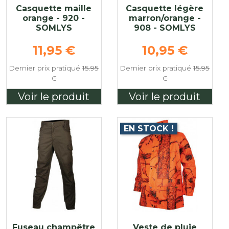
Casquette maille
Casquette légère
orange - 920 -
marron/orange -
SOMLYS
908 - SOMLYS
Prix de base
Prix de base
11,95 €
10,95 €
e
Dernier prix pratiqué
15.95
Dernier prix pratiqué
15.95
€
€
Voir le produit
Voir le produit
EN STOCK !
Fuseau champêtre
Veste de pluie