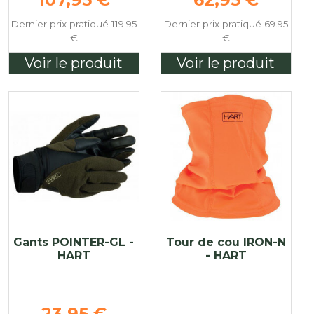
Dernier prix pratiqué
119.95
Dernier prix pratiqué
69.95
€
€
Voir le produit
Voir le produit
Gants POINTER-GL -
Tour de cou IRON-N
HART
- HART
Prix de base
23,95 €