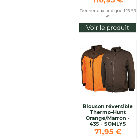
Dernier prix pratiqué
129.95
€
Voir le produit
Blouson réversible
Thermo-Hunt
Orange/Marron -
435 - SOMLYS
Prix de ba
71,95 €