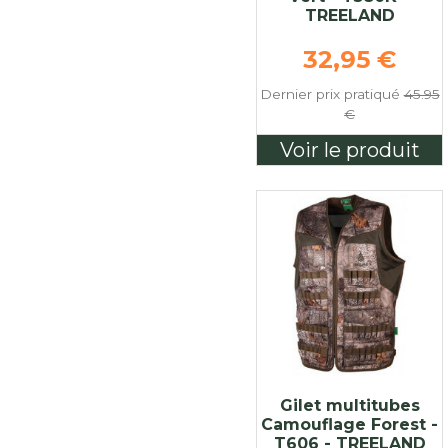
TREELAND
Prix de bas
32,95 €
Dernier prix pratiqué
45.95
€
Voir le produit
Gilet multitubes
Camouflage Forest -
T606 - TREELAND