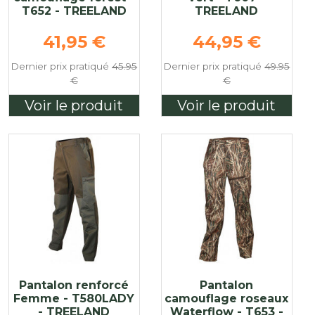
T652 - TREELAND
TREELAND
e
Prix de base
Prix de base
41,95 €
44,95 €
Dernier prix pratiqué
45.95
Dernier prix pratiqué
49.95
€
€
Voir le produit
Voir le produit
Pantalon renforcé
Pantalon
Femme - T580LADY
camouflage roseaux
- TREELAND
Waterflow - T653 -