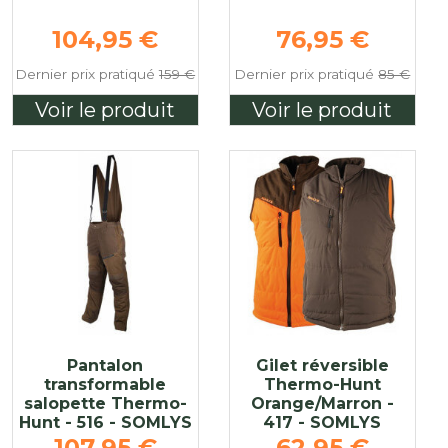
Prix de base
Prix de base
104,95 €
76,95 €
Dernier prix pratiqué
159 €
Dernier prix pratiqué
85 €
Voir le produit
Voir le produit
Pantalon
Gilet réversible
transformable
Thermo-Hunt
salopette Thermo-
Orange/Marron -
Hunt - 516 - SOMLYS
417 - SOMLYS
Prix de base
Prix de base
107,95 €
62,95 €