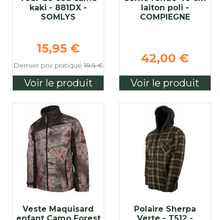
kaki - 881DX -
laiton poli -
SOMLYS
COMPIEGNE
se
Prix de base
15,95 €
42,00 €
Dernier prix pratiqué
19.5 €
Voir le produit
Voir le produit
Veste Maquisard
Polaire Sherpa
enfant Camo Forest
Verte - T512 -