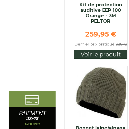
Kit de protection
auditive EEP 100
Orange - 3M
PELTOR
Prix de bas
259,95 €
Dernier prix pratiqué
339 €
Voir le produit
Bonnet laine/alpaga