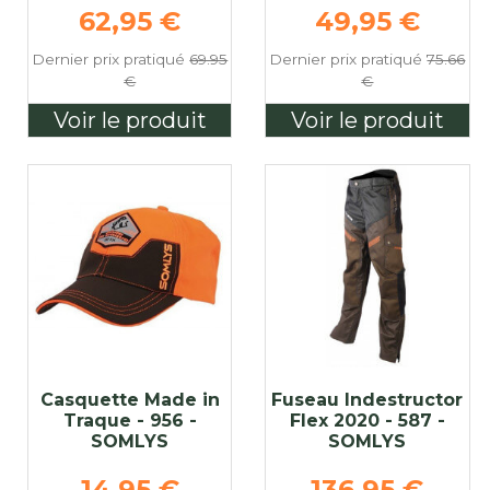
e
Prix de base
Prix de base
62,95 €
49,95 €
Dernier prix pratiqué
69.95
Dernier prix pratiqué
75.66
€
€
Voir le produit
Voir le produit
Casquette Made in
Fuseau Indestructor
Traque - 956 -
Flex 2020 - 587 -
SOMLYS
SOMLYS
e
Prix de base
Prix de base
14,95 €
136,95 €