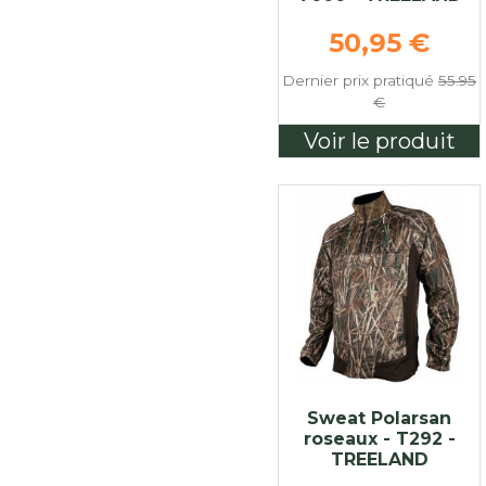
Prix de bas
50,95 €
Dernier prix pratiqué
55.95
€
Voir le produit
Sweat Polarsan
roseaux - T292 -
TREELAND