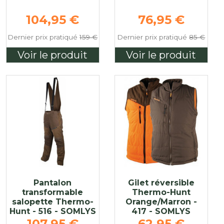
Prix de base
Prix de base
104,95 €
76,95 €
Dernier prix pratiqué
159 €
Dernier prix pratiqué
85 €
Voir le produit
Voir le produit
Pantalon
Gilet réversible
transformable
Thermo-Hunt
salopette Thermo-
Orange/Marron -
Hunt - 516 - SOMLYS
417 - SOMLYS
Prix de base
Prix de base
107,95 €
62,95 €