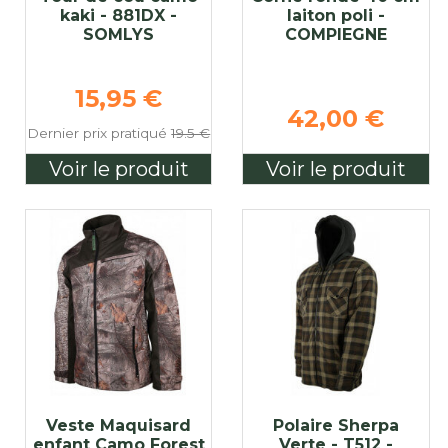
kaki - 881DX -
laiton poli -
SOMLYS
COMPIEGNE
se
Prix de base
15,95 €
42,00 €
Dernier prix pratiqué
19.5 €
Voir le produit
Voir le produit
Veste Maquisard
Polaire Sherpa
enfant Camo Forest
Verte - T512 -