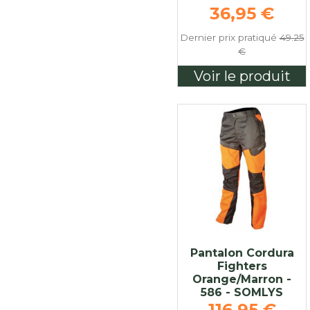
Prix de bas
36,95 €
Dernier prix pratiqué
49.25
€
Voir le produit
Pantalon Cordura
Fighters
Orange/Marron -
586 - SOMLYS
Prix de bas
116,95 €