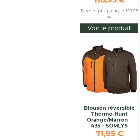
Dernier prix pratiqué
129.95
€
Voir le produit
Blouson réversible
Thermo-Hunt
Orange/Marron -
435 - SOMLYS
Prix de ba
71,95 €