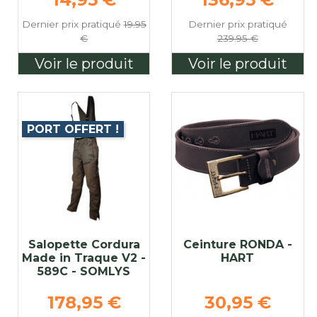
Dernier prix pratiqué
19.95
Dernier prix pratiqué
€
239.95 €
Voir le produit
Voir le produit
PORT OFFERT !
Salopette Cordura
Ceinture RONDA -
Made in Traque V2 -
HART
589C - SOMLYS
se
Prix de base
Prix de base
178,95 €
30,95 €