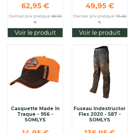
e
Prix de base
Prix de base
62,95 €
49,95 €
Dernier prix pratiqué
69.95
Dernier prix pratiqué
75.66
€
€
Voir le produit
Voir le produit
Casquette Made in
Fuseau Indestructor
Traque - 956 -
Flex 2020 - 587 -
SOMLYS
SOMLYS
e
Prix de base
Prix de base
14,95 €
136,95 €