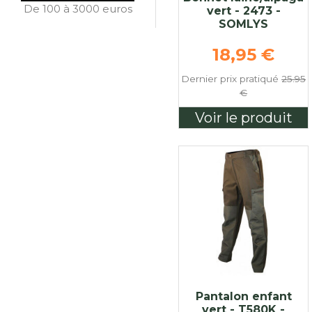
De 100 à 3000 euros
vert - 2473 -
SOMLYS
Prix de ba
18,95 €
Dernier prix pratiqué
25.95
€
Voir le produit
Pantalon enfant
vert - T580K -