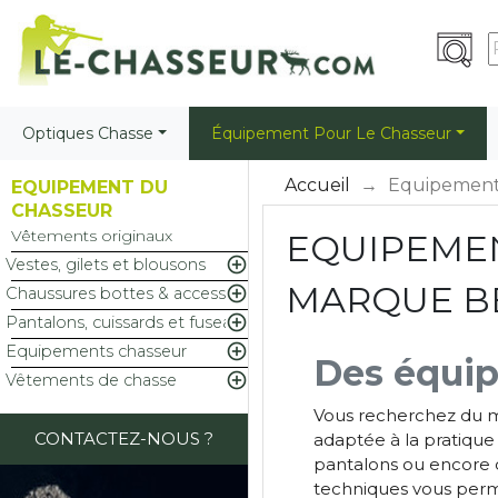
Optiques Chasse
Équipement Pour Le Chasseur
Accueil
Equipement
EQUIPEMENT DU
CHASSEUR
Vêtements originaux
EQUIPEME

Vestes, gilets et blousons
MARQUE B

Chaussures bottes & accessoires

Pantalons, cuissards et fuseaux

Equipements chasseur
Des équip

Vêtements de chasse
Vous recherchez du ma
CONTACTEZ-NOUS ?
adaptée à la pratique
pantalons ou encore d
techniques vous perme