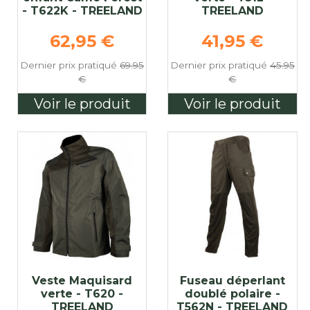
- T622K - TREELAND
TREELAND
e
Prix de base
Prix de bas
62,95 €
41,95 €
Dernier prix pratiqué
69.95
Dernier prix pratiqué
45.95
€
€
Voir le produit
Voir le produit
Veste Maquisard
Fuseau déperlant
verte - T620 -
doublé polaire -
TREELAND
T562N - TREELAND