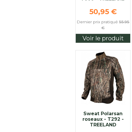
Prix de bas
50,95 €
Dernier prix pratiqué
55.95
€
Voir le produit
Sweat Polarsan
roseaux - T292 -
TREELAND