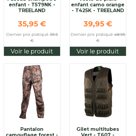
enfant - T579NK -
enfant camo orange
TREELAND
- T425K - TREELAND
Prix de base
Prix de base
35,95 €
39,95 €
Dernier prix pratiqué
39.5
Dernier prix pratiqué
48.95
€
€
Voir le produit
Voir le produit
Pantalon
Gilet multitubes
camouflage forest -
Vert - T607 -