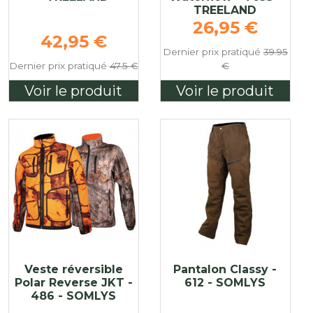
TREELAND
Prix de base
26,95 €
Prix de base
42,95 €
Dernier prix pratiqué
39.95
Dernier prix pratiqué
47.5 €
€
Voir le produit
Voir le produit
Veste réversible
Pantalon Classy -
Polar Reverse JKT -
612 - SOMLYS
486 - SOMLYS