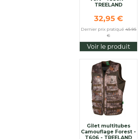
TREELAND
Prix de bas
32,95 €
Dernier prix pratiqué
45.95
€
Voir le produit
Gilet multitubes
Camouflage Forest -
T606 - TREELAND