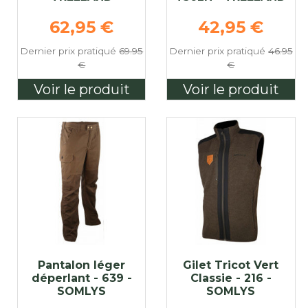
e
Prix de base
Prix de base
62,95 €
42,95 €
Dernier prix pratiqué
69.95
Dernier prix pratiqué
46.95
€
€
Voir le produit
Voir le produit
Pantalon léger
Gilet Tricot Vert
déperlant - 639 -
Classie - 216 -
SOMLYS
SOMLYS