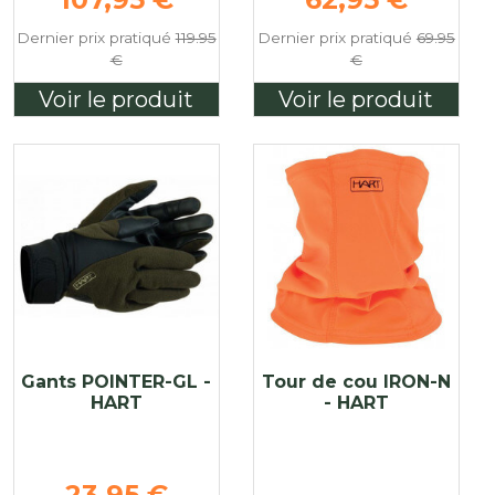
Dernier prix pratiqué
119.95
Dernier prix pratiqué
69.95
€
€
Voir le produit
Voir le produit
Gants POINTER-GL -
Tour de cou IRON-N
HART
- HART
Prix de base
23,95 €