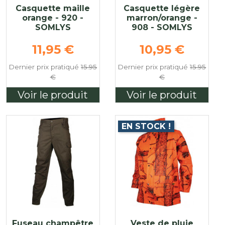
Casquette maille
Casquette légère
orange - 920 -
marron/orange -
SOMLYS
908 - SOMLYS
Prix de base
Prix de base
11,95 €
10,95 €
e
Dernier prix pratiqué
15.95
Dernier prix pratiqué
15.95
€
€
Voir le produit
Voir le produit
EN STOCK !
Fuseau champêtre
Veste de pluie