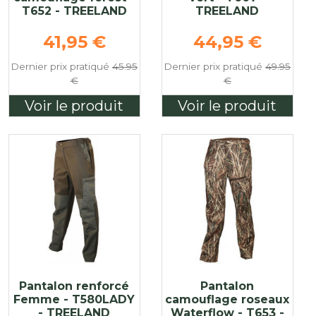
T652 - TREELAND
TREELAND
e
Prix de base
Prix de base
41,95 €
44,95 €
Dernier prix pratiqué
45.95
Dernier prix pratiqué
49.95
€
€
Voir le produit
Voir le produit
Pantalon renforcé
Pantalon
Femme - T580LADY
camouflage roseaux
- TREELAND
Waterflow - T653 -