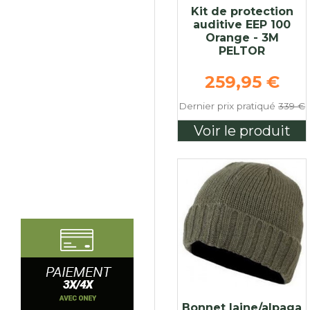
Kit de protection
auditive EEP 100
Orange - 3M
PELTOR
Prix de bas
259,95 €
Dernier prix pratiqué
339 €
Voir le produit
Bonnet laine/alpaga