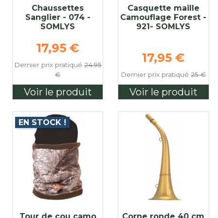
Chaussettes
Casquette maille
Sanglier - 074 -
Camouflage Forest -
SOMLYS
921- SOMLYS
Prix de base
17,95 €
e
Prix de bas
17,95 €
Dernier prix pratiqué
24.95
€
Dernier prix pratiqué
25 €
Voir le produit
Voir le produit
EN STOCK !
Tour de cou camo
Corne ronde 40 cm