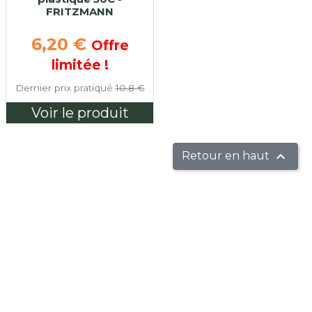
FRITZMANN
Prix de base
6,20 €
Offre
limitée !
Dernier prix pratiqué
10.8 €
Voir le produit

Retour en haut