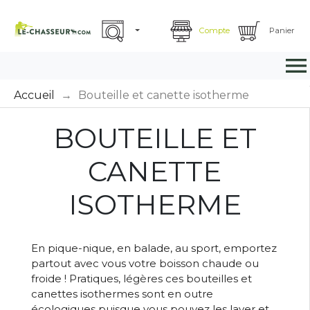
Compte
Panier

Accueil
Bouteille et canette isotherme
BOUTEILLE ET
CANETTE
ISOTHERME
En pique-nique, en balade, au sport, emportez
partout avec vous votre boisson chaude ou
froide ! Pratiques, légères ces bouteilles et
canettes isothermes sont en outre
écologiques puisque vous pouvez les laver et