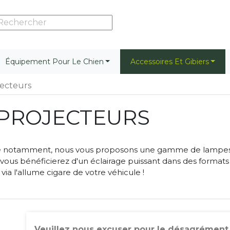
Équipement Pour Le Chien
Accessoires Et Gibiers
ecteurs
PROJECTEURS
se notamment, nous vous proposons une gamme de lampes r
, vous bénéficierez d'un éclairage puissant dans des format
via l'allume cigare de votre véhicule !
Veuillez nous excuser pour le désagrément