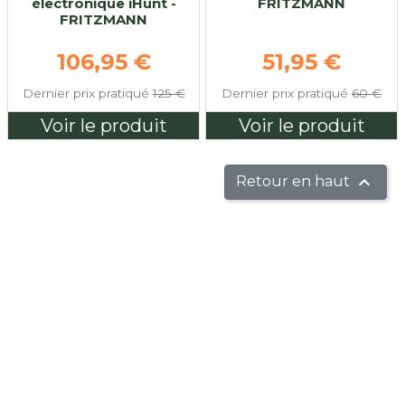
électronique iHunt -
FRITZMANN
FRITZMANN
Prix de base
Prix de base
106,95 €
51,95 €
Dernier prix pratiqué
125 €
Dernier prix pratiqué
60 €
Voir le produit
Voir le produit

Retour en haut