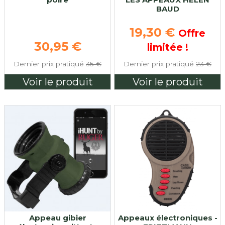
BAUD
Prix de base
19,30 €
Offre
Prix de base
30,95 €
limitée !
Dernier prix pratiqué
35 €
Dernier prix pratiqué
23 €
Voir le produit
Voir le produit
Appeau gibier
Appeaux électroniques -