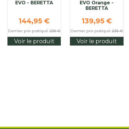
EVO - BERETTA
EVO Orange -
BERETTA
e
Prix de base
Prix de base
144,95 €
139,95 €
Dernier prix pratiqué
239 €
Dernier prix pratiqué
239 €
Voir le produit
Voir le produit