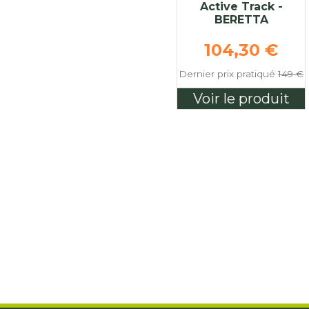
Active Track -
BERETTA
Prix de bas
104,30 €
Dernier prix pratiqué
149 €
Voir le produit