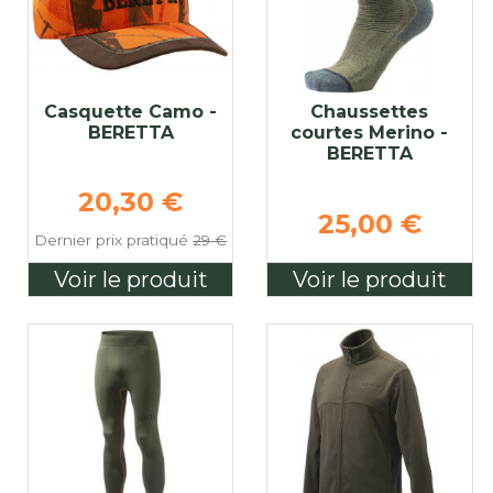
Casquette Camo -
Chaussettes
BERETTA
courtes Merino -
BERETTA
se
Prix de base
20,30 €
25,00 €
Dernier prix pratiqué
29 €
Voir le produit
Voir le produit