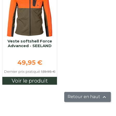
Veste softshell Force
Advanced - SEELAND
Prix de base
49,95 €
Dernier prix pratiqué
139.95 €
Voir le produit

Retour en haut