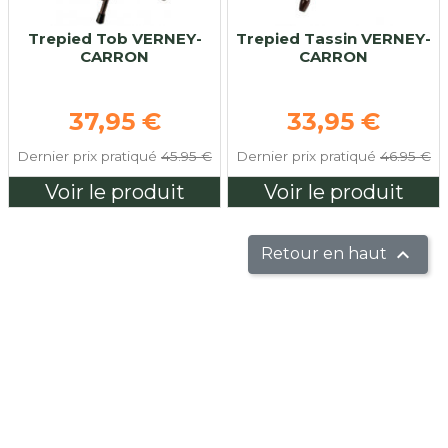
Trepied Tob VERNEY-
Trepied Tassin VERNEY-
CARRON
CARRON
Prix de base
Prix de base
37,95 €
33,95 €
Dernier prix pratiqué
45.95 €
Dernier prix pratiqué
46.95 €
Voir le produit
Voir le produit

Retour en haut